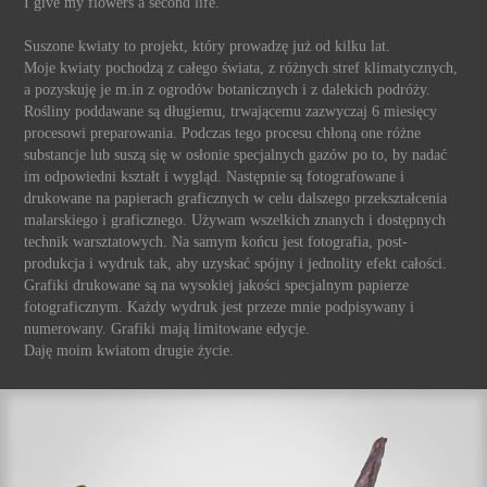
I give my flowers a second life.
Suszone kwiaty to projekt, który prowadzę już od kilku lat.
Moje kwiaty pochodzą z całego świata, z różnych stref klimatycznych,
a pozyskuję je m.in z ogrodów botanicznych i z dalekich podróży.
Rośliny poddawane są długiemu, trwającemu zazwyczaj 6 miesięcy
procesowi preparowania. Podczas tego procesu chłoną one różne
substancje lub suszą się w osłonie specjalnych gazów po to, by nadać
im odpowiedni kształt i wygląd. Następnie są fotografowane i
drukowane na papierach graficznych w celu dalszego przekształcenia
malarskiego i graficznego. Używam wszelkich znanych i dostępnych
technik warsztatowych. Na samym końcu jest fotografia, post-
produkcja i wydruk tak, aby uzyskać spójny i jednolity efekt całości.
Grafiki drukowane są na wysokiej jakości specjalnym papierze
fotograficznym. Każdy wydruk jest przeze mnie podpisywany i
numerowany. Grafiki mają limitowane edycje.
Daję moim kwiatom drugie życie.