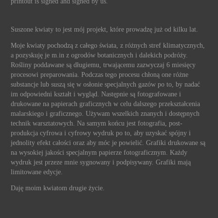
printout is signed and signed by us.
Suszone kwiaty to jest mój projekt, które prowadzę już od kilku lat.
Moje kwiaty pochodzą z całego świata, z różnych stref klimatycznych,
a pozyskuję je m.in z ogrodów botanicznych i dalekich podróży.
Rośliny poddawane są długiemu, trwającemu zazwyczaj 6 miesięcy
procesowi preparowania. Podczas tego procesu chłoną one różne
substancje lub suszą się w osłonie specjalnych gazów po to, by nadać
im odpowiedni kształt i wygląd. Następnie są fotografowane i
drukowane na papierach graficznych w celu dalszego przekształcenia
malarskiego i graficznego. Używam wszelkich znanych i dostępnych
technik warsztatowych. Na samym końcu jest fotografia, post-
produkcja cyfrowa i cyfrowy wydruk po to, aby uzyskać spójny i
jednolity efekt całości oraz aby móc je powielić. Grafiki drukowane są
na wysokiej jakości specjalnym papierze fotograficznym. Każdy
wydruk jest przeze mnie sygnowany i podpisywany. Grafiki mają
limitowane edycje.
Daję moim kwiatom drugie życie.